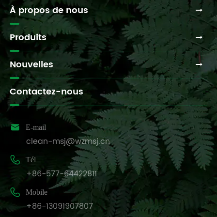
À propos de nous
Produits
Nouvelles
Contactez-nous

E-mail
clean-msj@wzmsj.cn

Tél
+86-577-64422811

Mobile
+86-13091907807