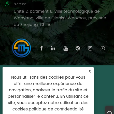

Adresse
Unité 2, bâtiment 8, ville technologique de
Wanyang, ville de Qianku, Wenzhou, province
du Zhejiang, Chine
X
Copyright © 2025 Wenzhou Meishijie
Nous utilisons des cookies pour vous
Household Products Co., Ltd. Tous droits
offrir une meilleure expérience de
réservés.
navigation, analyser le trafic du site et
personnaliser le contenu. En utilisant ce
Links
|
Sitemap
|
RSS
|
XML
|
politique de
site, vous acceptez notre utilisation des
confidentialité
cookies.
politique de confidentialité