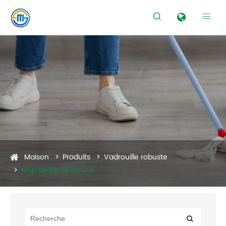


Maison
Produits
Vadrouille robuste
Mop de fin de boucle