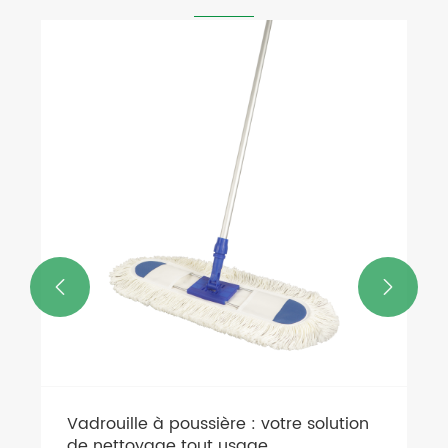
Quelles sont les caractéristiques et
applications de la microfibre ?
Voir plus >>

