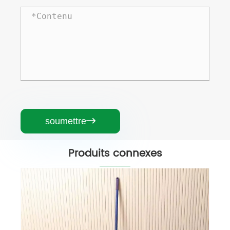
soumettre

Produits connexes
Vadrouille en coton Kentucky à
extrémité bouclée avec manche en
bois