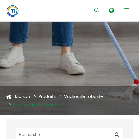


Maison
Produits
Vadrouille robuste
Mop de fin de boucle