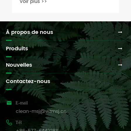
À propos de nous
Produits
Nouvelles
Contactez-nous

E-mail
clean-msj@wzmsj.cn

Tél
+86-577-64422811