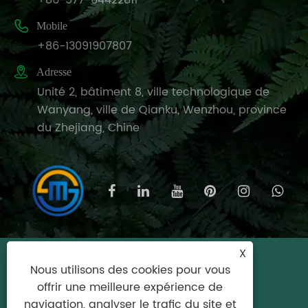

Mobile
+86-13091907807

Adresse
Unité 2, bâtiment 8, ville technologique de
Wanyang, ville de Qianku, Wenzhou, province
du Zhejiang, Chine
X
Copyright © 2025 Wenzhou Meishijie
Nous utilisons des cookies pour vous
Household Products Co., Ltd. Tous droits
offrir une meilleure expérience de
réservés.
navigation, analyser le trafic du site et