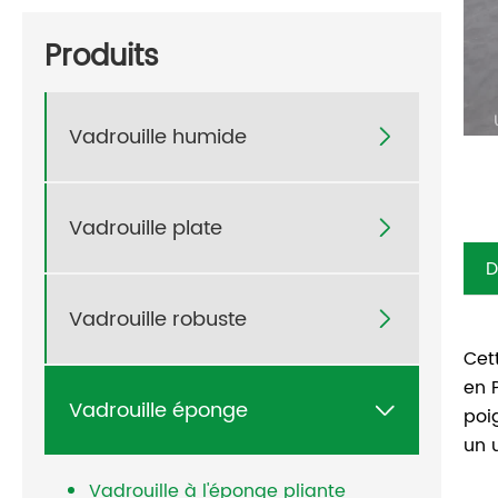
Produits
Vadrouille humide

Vadrouille plate

D
Vadrouille robuste

Cet
en 
Vadrouille éponge

poi
un 
Vadrouille à l'éponge pliante