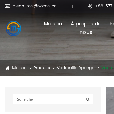
clean-msj@wzmsj.cn
+86-577-


Maison
À propos de
P
nous
Maison
Produits
Vadrouille éponge
Vadrou