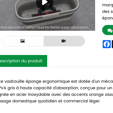
marqu
des s
épong
escription du produit
te vadrouille éponge ergonomique est dotée d'un mécan
PVA gris à haute capacité d'absorption, conçue pour un 
gnée en acier inoxydable avec des accents orange assure
usage domestique quotidien et commercial léger.