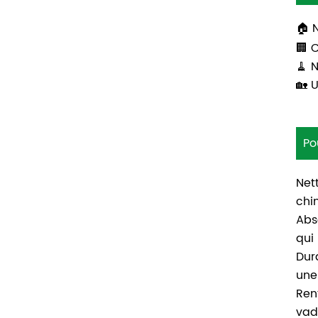
🏠 
🏢 
🧹 
🏡 
Po
Net
chi
Abs
qui
Dur
une 
Ren
vad