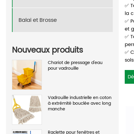
✅ T
la 
Balai et Brosse
✅ P
et 
✅ T
per
Nouveaux produits
✅ C
sol
Chariot de pressage d'eau
pour vadrouille
Dé
Vadrouille industrielle en coton
à extrémité bouclée avec long
manche
Raclette pour fenêtres et