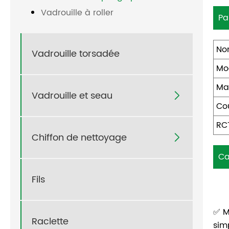
Vadrouille à roller
Pa
No
Vadrouille torsadée
Mo
Mat
Vadrouille et seau

Co
RC
Chiffon de nettoyage

Ca
Fils
✅ M
Raclette
sim