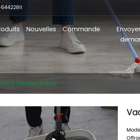
64422811
roduits
Nouvelles
Commande
Envoye
dema
ille à l'éponge pliante
Vad
Mode
Offra