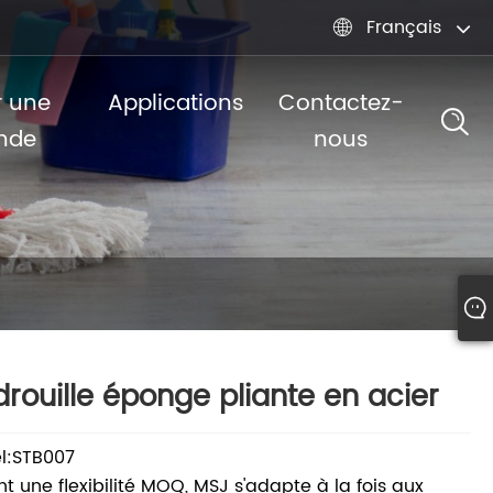
Français

r une
Applications
Contactez-
nde
nous
rouille éponge pliante en acier
l:STB007
nt une flexibilité MOQ, MSJ s'adapte à la fois aux