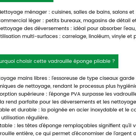
Nettoyage ménager : cuisines, salles de bains, salons et
Commercial léger : petits bureaux, magasins de détail e
Nettoyage des déversements : idéal pour absorber l'eau, 
Utilisation multi-surfaces : carrelage, linoléum, vinyle et
urquoi choisir cette vadrouille éponge pliable ?
toyage mains libres : l'essoreuse de type ciseaux garde 
miques de nettoyage, rendant le processus plus hygiéni
orption supérieure : l'éponge PVA surpasse les vadrouille
 la rend parfaite pour les déversements et les nettoyages
able et durable : la poignée en acier inoxydable et le c
utilisation régulière.
table : les têtes d'éponge remplaçables signifient qu'il v
rouille entière, ce qui permet d'économiser de l'argent a