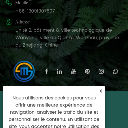

Mobile
+86-13091907807

Adresse
Unité 2, bâtiment 8, ville technologique de
Wanyang, ville de Qianku, Wenzhou, province
du Zhejiang, Chine
X
Nous utilisons des cookies pour vous
Copyright © 2025 Wenzhou Meishijie
offrir une meilleure expérience de
Household Products Co., Ltd. Tous droits
navigation, analyser le trafic du site et
réservés.
personnaliser le contenu. En utilisant ce
site, vous acceptez notre utilisation des