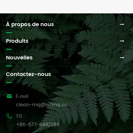
À propos de nous
Produits
Nouvelles
Contactez-nous

E-mail
clean-msj@wzmsj.cn

Tél
+86-577-64422811