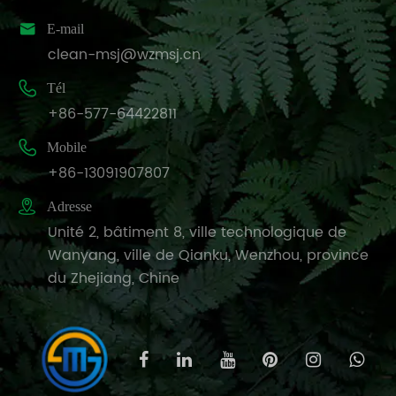

E-mail
clean-msj@wzmsj.cn

Tél
+86-577-64422811

Mobile
+86-13091907807

Adresse
Unité 2, bâtiment 8, ville technologique de
Wanyang, ville de Qianku, Wenzhou, province
du Zhejiang, Chine