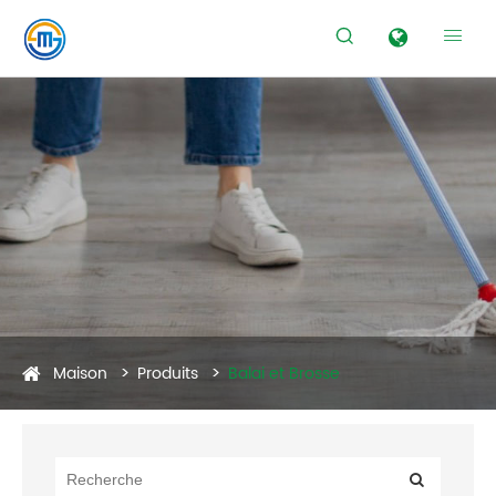


Maison
Produits
Balai et Brosse