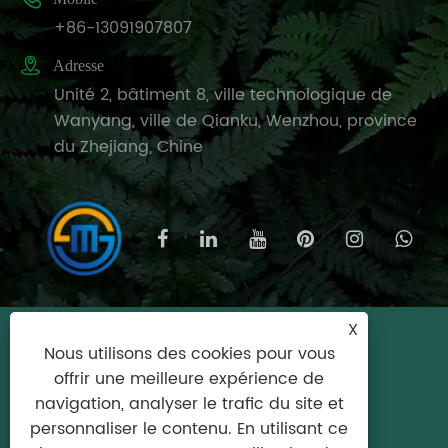
+86-13091907807

Adresse
Unité 2, bâtiment 8, ville technologique de
Wanyang, ville de Qianku, Wenzhou, province
du Zhejiang, Chine
X
Copyright © 2025 Wenzhou Meishijie
Nous utilisons des cookies pour vous
Household Products Co., Ltd. Tous droits
offrir une meilleure expérience de
réservés.
navigation, analyser le trafic du site et
personnaliser le contenu. En utilisant ce
Links
|
Sitemap
|
RSS
|
XML
|
politique de