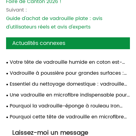
Foire de Canton 2026 !
Suivant :
Guide d'achat de vadrouille plate : avis
d'utilisateurs réels et avis d'experts
Actualités connexes
Votre tête de vadrouille humide en coton est-
elle vraiment efficace pour un nettoyage en
Vadrouille à poussière pour grandes surfaces :
profondeur ?
votre aide au nettoyage
Essentiel du nettoyage domestique : vadrouille
plate en chenille
Une vadrouille en microfibre indispensable pour
chaque maison
Pourquoi la vadrouille-éponge à rouleau Iron
Pole est-elle la solution ultime pour le nettoyage
Pourquoi cette tête de vadrouille en microfibre
des sols à fort trafic ?
Ecosoft est un choix haut de gamme pour un
Laissez-moi un message
nettoyage hygiénique