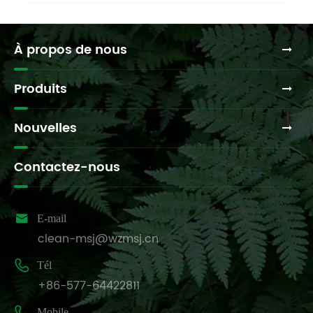
À propos de nous
Produits
Nouvelles
Contactez-nous

E-mail
clean-msj@wzmsj.cn

Tél
+86-577-64422811

Mobile